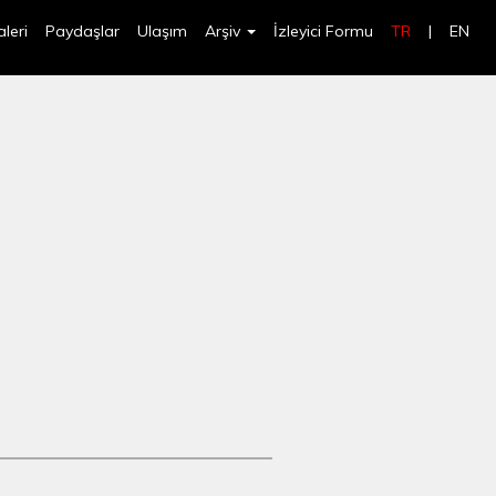
leri
Paydaşlar
Ulaşım
Arşiv
İzleyici Formu
TR
|
EN