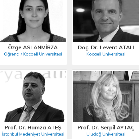
Özge ASLANMİRZA
Doç. Dr. Levent ATALI
Öğrenci / Kocaeli Üniversitesi
Kocaeli Üniversitesi
Prof. Dr. Hamza ATEŞ
Prof. Dr. Serpil AYTAÇ
İstanbul Medeniyet Üniversitesi
Uludağ Üniversitesi