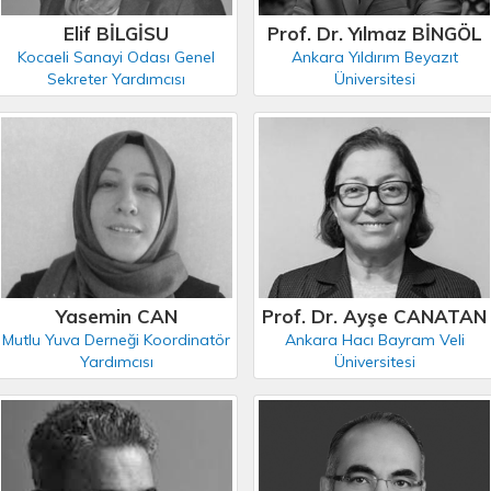
Elif BİLGİSU
Prof. Dr. Yılmaz BİNGÖL
Kocaeli Sanayi Odası Genel
Ankara Yıldırım Beyazıt
Sekreter Yardımcısı
Üniversitesi
Yasemin CAN
Prof. Dr. Ayşe CANATAN
Mutlu Yuva Derneği Koordinatör
Ankara Hacı Bayram Veli
Yardımcısı
Üniversitesi