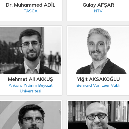
Dr. Muhammed ADİL
Gülay AFŞAR
TASCA
NTV
Mehmet Ali AKKUŞ
Yiğit AKSAKOĞLU
Ankara Yıldırım Beyazıt
Bernard Van Leer Vakfı
Üniversitesi