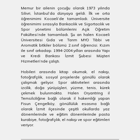
Memur bir ailenin çocuğu olarak 1973 yılında
Silivri, İstanbul’da dünyaya geldi. İlk ve orta
öğrenimimi Kocaeli’de tamamladı. Üniversite
öğrenimimi sırasıyla Bankacılık ve Sigortacılık ve
Spor yönetimi bölümlerini Açık Öğretim
Fakültesi’nde tamamladı. Şu an halen Kocaeli
Üniversitesi Gıda ve Tarım MYO Tıbbi ve
Aromatik bitkiler bölümü 2.sınıf öğrencisi. Kızım
ile sınıf arkadaşı. 1994-2004 yılları arasında Yapı
ve Kredi Bankası İzmit Şubesi Müşteri
Hizmetleri’nde çalıştı.
Hobileri arasında kitap okumak, el nakışı,
fotoğrafçılık, sosyal projelerde gönüllü olarak
çalışmak geliyor. Spor aktiviteleri arasında
izcilik, doğa yürüyüşleri, yüzme, tenis, kürek
çekmek bulunmakta. Halen Oryantring il
Temsilciliğine bağlı olarak il hakemliği yapan
Fisun Çengelköy, gönüllülük esasına bağlı
olarak İzmit ilçesinde çeşitli okullarda yaz
dönemlerinde ve eğitim dönemlerinde pasta
kurabiye, fotoğrafçılık, el nakışı ve spor eğitimleri
veriyor.