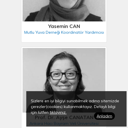
Yasemin CAN
Mutlu Yuva Derneği Koordinatör Yardımcısı
Sizlere en iyi bilgiyi sunabilmek adına sitemizde
çerezler(cookies) kullanmaktayız. Detaylı bilgi
için lütfen
tıklayınız.
Anladım
Prof. Dr. Ayşe CANATAN
Ankara Hacı Bayram Veli Üniversitesi