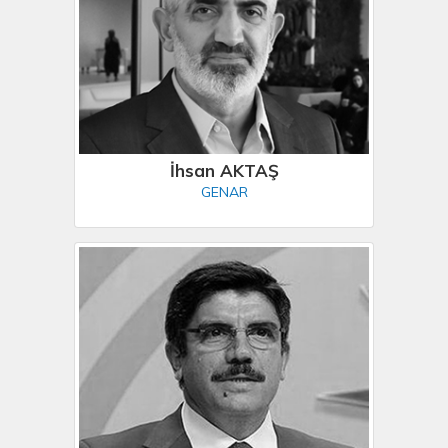
İhsan AKTAŞ
GENAR