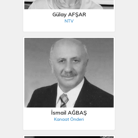
Gülay AFŞAR
NTV
İsmail AĞBAŞ
Kanaat Önderi