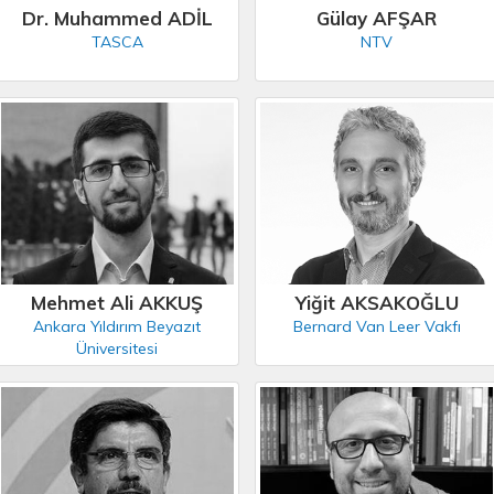
Dr. Muhammed ADİL
Gülay AFŞAR
TASCA
NTV
Mehmet Ali AKKUŞ
Yiğit AKSAKOĞLU
Ankara Yıldırım Beyazıt
Bernard Van Leer Vakfı
Üniversitesi