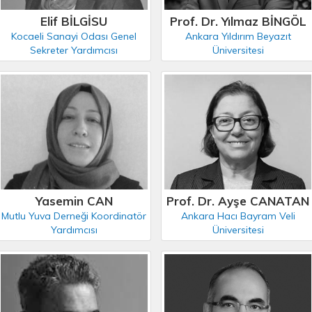
Elif BİLGİSU
Prof. Dr. Yılmaz BİNGÖL
Kocaeli Sanayi Odası Genel
Ankara Yıldırım Beyazıt
Sekreter Yardımcısı
Üniversitesi
Yasemin CAN
Prof. Dr. Ayşe CANATAN
Mutlu Yuva Derneği Koordinatör
Ankara Hacı Bayram Veli
Yardımcısı
Üniversitesi