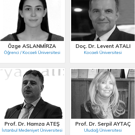
Özge ASLANMİRZA
Doç. Dr. Levent ATALI
Öğrenci / Kocaeli Üniversitesi
Kocaeli Üniversitesi
Prof. Dr. Hamza ATEŞ
Prof. Dr. Serpil AYTAÇ
İstanbul Medeniyet Üniversitesi
Uludağ Üniversitesi