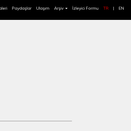
leri
Paydaşlar
Ulaşım
Arşiv
İzleyici Formu
TR
|
EN