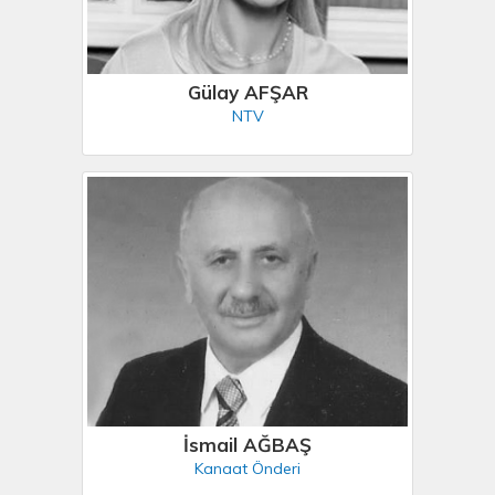
Gülay AFŞAR
NTV
İsmail AĞBAŞ
Kanaat Önderi