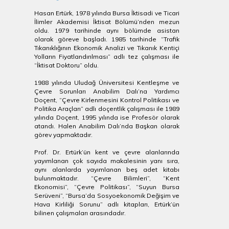
Hasan Ertürk, 1978 yılında Bursa İktisadi ve Ticari
İlimler Akademisi İktisat Bölümü’nden mezun
oldu. 1979 tarihinde aynı bölümde asistan
olarak göreve başladı. 1985 tarihinde “Trafik
Tıkanıklığının Ekonomik Analizi ve Tıkanık Kentiçi
Yolların Fiyatlandırılması” adlı tez çalışması ile
“İktisat Doktoru” oldu.
1988 yılında Uludağ Üniversitesi Kentleşme ve
Çevre Sorunları Anabilim Dalı’na Yardımcı
Doçent, “Çevre Kirlenmesini Kontrol Politikası ve
Politika Araçları” adlı doçentlik çalışması ile 1989
yılında Doçent, 1995 yılında ise Profesör olarak
atandı. Halen Anabilim Dalı’nda Başkan olarak
görev yapmaktadır.
Prof. Dr. Ertürk’ün kent ve çevre alanlarında
yayımlanan çok sayıda makalesinin yanı sıra,
aynı alanlarda yayımlanan beş adet kitabı
bulunmaktadır. “Çevre Bilimleri”, “Kent
Ekonomisi”, “Çevre Politikası”, “Suyun Bursa
Serüveni”, “Bursa’da Sosyoekonomik Değişim ve
Hava Kirliliği Sorunu” adlı kitapları, Ertürk’ün
bilinen çalışmaları arasındadır.