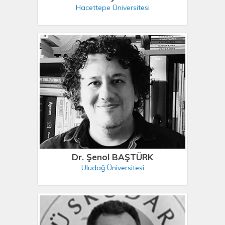
Hacettepe Üniversitesi
Dr. Şenol BAŞTÜRK
Uludağ Üniversitesi