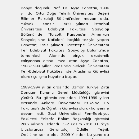
Konya doğumlu Prof. Dr. Ayşe Canatan, 1986
yılında Orta Doğu Teknik Üniversitesi Beşerî
Bilimler Psikoloji Bölümü’nden mezun oldu.
Yüksek Lisansını 1989 yılında İstanbul
Üniversitesi Edebiyat Fakültesi Sosyoloji
Bölümü’nde “Talcott Parsons’ın Amerikan
Sosyolojisine Katkıları” başlıklı teziyle yapan
Canatan; 1997 yılında Hacettepe Üniversitesi
Fen Edebiyat Fakültesi Sosyoloji Bölümü’nde
tamamladı. Alanında birçok akademik
çalışmanın altına imza atan Ayşe Canatan,
1986-1989 yılları arasında Selçuk Üniversitesi
Fen-Edebiyat Fakültesi’nde Araştırma Görevlisi
olarak çalışma hayatına başladı.
1989-1994 yılları arasında Uzman Türkiye Zirai
Donatım Kurumu Genel Müdürlüğü görevini
yürüttü. Bu görevin ardından 1994-1999 yılları
arasında Ankara Üniversitesi Psikolog Tıp
Fakültesi’nde Öğretim Görevlisi olarak kariyerine
devam etti. Gazi Üniversitesi Fen-Edebiyat
Fakültesi Felsefe Bölüm Başkanlığı görevini
2002 yılında üstlendi. 1-2 Kasım 2010 3.Türkiye
Uluslararası Gerontoloji Ödülleri, Teşvik
Ödülü’ne sahip oldu. 2009 Yılından bu yana da