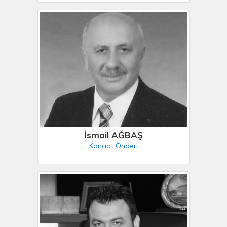
İsmail AĞBAŞ
Kanaat Önderi