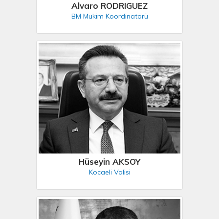
Alvaro RODRIGUEZ
BM Mukim Koordinatörü
Hüseyin AKSOY
Kocaeli Valisi