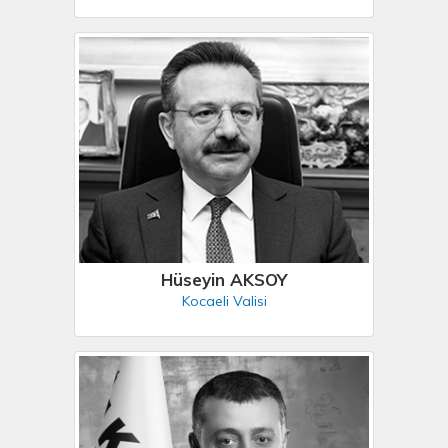
Hüseyin AKSOY
Kocaeli Valisi