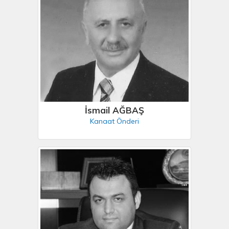
İsmail AĞBAŞ
Kanaat Önderi