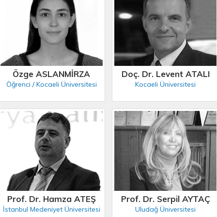
Özge ASLANMİRZA
Doç. Dr. Levent ATALI
Öğrenci / Kocaeli Üniversitesi
Kocaeli Üniversitesi
Prof. Dr. Hamza ATEŞ
Prof. Dr. Serpil AYTAÇ
İstanbul Medeniyet Üniversitesi
Uludağ Üniversitesi