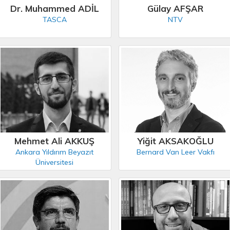
Dr. Muhammed ADİL
Gülay AFŞAR
TASCA
NTV
Mehmet Ali AKKUŞ
Yiğit AKSAKOĞLU
Ankara Yıldırım Beyazıt
Bernard Van Leer Vakfı
Üniversitesi