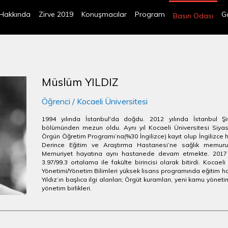
Hakkında
Zirve 2019
Konuşmacılar
Program
Ga
Basın Odası
Müslüm YILDIZ
Öğrenci / Kocaeli Üniversitesi
1994 yılında İstanbul'da doğdu. 2012 yılında İstanbul Şi
bölümünden mezun oldu. Aynı yıl Kocaeli Üniversitesi Siya
Örgün Öğretim Programı’na(%30 İngilizce) kayıt olup İngilizce ha
Derince Eğitim ve Araştırma Hastanesi’ne sağlık memuru/r
Memuriyet hayatına aynı hastanede devam etmekte. 2017 yı
3.97/99.3 ortalama ile fakülte birincisi olarak bitirdi. Kocae
Yönetimi/Yönetim Bilimleri yüksek lisans programında eğitim
Yıldız’ın başlıca ilgi alanları; Örgüt kuramları, yeni kamu yönet
yönetim birlikleri.