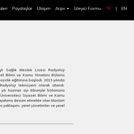
leri
Paydaşlar
Ulaşım
Arşiv
İzleyici Formu
TR
|
EN
şli Sağlık Meslek Lisesi Radyoloji
set Bilimi ve Kamu Yönetimi Bölümü
zırlık eğitimine başladı. 2013 yılında
adyoloji teknisyeni olarak atandı.
lı haziran ayı itibariyle bölümünü
li Üniversitesi Siyaset Bilimi ve Kamu
 hayatıma devam etmekte olan Müslüm
imi yaklaşımı, yerel yönetimler ve yerel