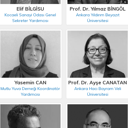
Elif BİLGİSU
Prof. Dr. Yılmaz BİNGÖL
Kocaeli Sanayi Odası Genel
Ankara Yıldırım Beyazıt
Sekreter Yardımcısı
Üniversitesi
Yasemin CAN
Prof. Dr. Ayşe CANATAN
Mutlu Yuva Derneği Koordinatör
Ankara Hacı Bayram Veli
Yardımcısı
Üniversitesi