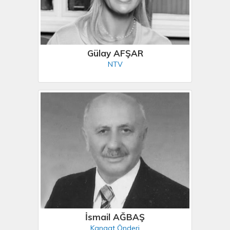
Gülay AFŞAR
NTV
İsmail AĞBAŞ
Kanaat Önderi