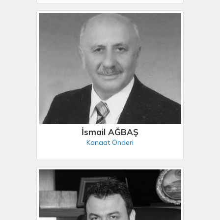
İsmail AĞBAŞ
Kanaat Önderi