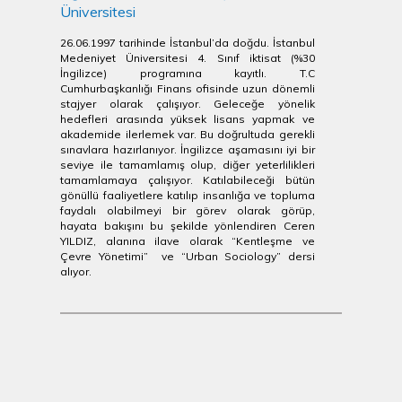
Üniversitesi
26.06.1997 tarihinde İstanbul’da doğdu. İstanbul
Medeniyet Üniversitesi 4. Sınıf iktisat (%30
İngilizce) programına kayıtlı. T.C
Cumhurbaşkanlığı Finans ofisinde uzun dönemli
stajyer olarak çalışıyor. Geleceğe yönelik
hedefleri arasında yüksek lisans yapmak ve
akademide ilerlemek var. Bu doğrultuda gerekli
sınavlara hazırlanıyor. İngilizce aşamasını iyi bir
seviye ile tamamlamış olup, diğer yeterlilikleri
tamamlamaya çalışıyor. Katılabileceği bütün
gönüllü faaliyetlere katılıp insanlığa ve topluma
faydalı olabilmeyi bir görev olarak görüp,
hayata bakışını bu şekilde yönlendiren Ceren
YILDIZ, alanına ilave olarak “Kentleşme ve
Çevre Yönetimi” ve “Urban Sociology” dersi
alıyor.