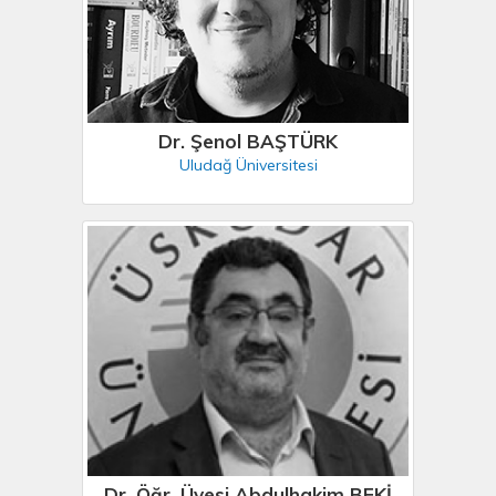
Dr. Şenol BAŞTÜRK
Uludağ Üniversitesi
Dr. Öğr. Üyesi Abdulhakim BEKİ