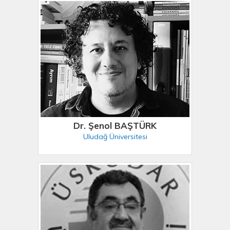
Dr. Şenol BAŞTÜRK
Uludağ Üniversitesi