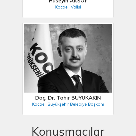
Hüseyin AKSOY
Kocaeli Valisi
Doç. Dr. Tahir BÜYÜKAKIN
Kocaeli Büyükşehir Belediye Başkanı
Konuşmacılar