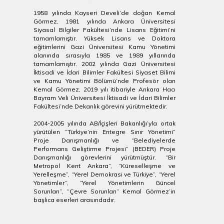
1958 yılında Kayseri Develi’de doğan Kemal
Görmez, 1981 yılında Ankara Üniversitesi
Siyasal Bilgiler Fakültesi’nde Lisans Eğitimi’ni
tamamlamıştır. Yüksek Lisans ve Doktora
eğitimlerini Gazi Üniversitesi Kamu Yönetimi
alanında sırasıyla 1985 ve 1989 yıllarında
tamamlamıştır. 2002 yılında Gazi Üniversitesi
İktisadi ve İdari Bilimler Fakültesi Siyaset Bilimi
ve Kamu Yönetimi Bölümü’nde Profesör olan
Kemal Görmez, 2019 yılı itibariyle Ankara Hacı
Bayram Veli Üniversitesi İktisadi ve İdari Bilimler
Fakültesi’nde Dekanlık görevini yürütmektedir.
2004-2005 yılında AB/İçişleri Bakanlığı’yla ortak
yürütülen “Türkiye’nin Entegre Sınır Yönetimi”
Proje Danışmanlığı ve “Belediyelerde
Performans Geliştirme Projesi” (BEDER) Proje
Danışmanlığı görevlerini yürütmüştür. “Bir
Metropol Kent Ankara”, “Küreselleşme ve
Yerelleşme”, “Yerel Demokrasi ve Türkiye”, “Yerel
Yönetimler”, “Yerel Yönetimlerin Güncel
Sorunları”, “Çevre Sorunları” Kemal Görmez’in
başlıca eserleri arasındadır.