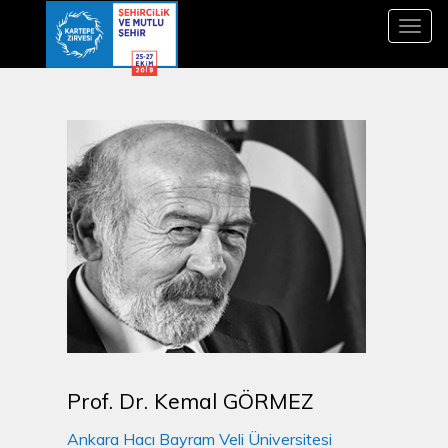
Toggl
navig
Prof. Dr. Kemal GÖRMEZ
Ankara Hacı Bayram Veli Üniversitesi