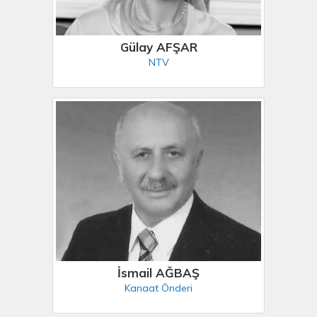
Gülay AFŞAR
NTV
İsmail AĞBAŞ
Kanaat Önderi