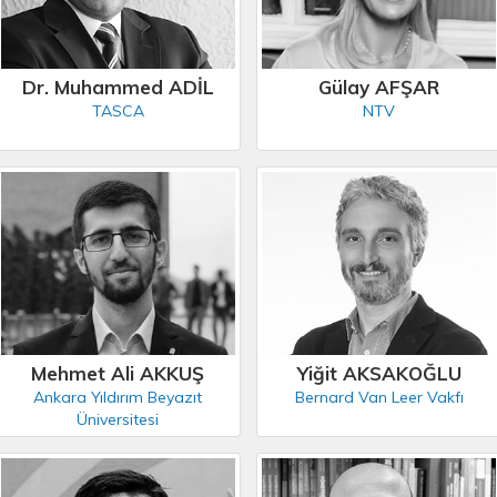
Dr. Muhammed ADİL
Gülay AFŞAR
TASCA
NTV
Mehmet Ali AKKUŞ
Yiğit AKSAKOĞLU
Ankara Yıldırım Beyazıt
Bernard Van Leer Vakfı
Üniversitesi