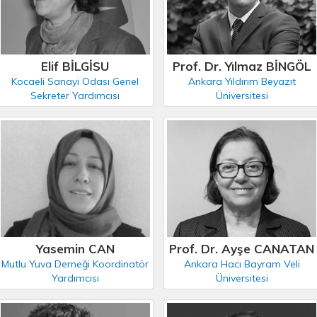
Elif BİLGİSU
Prof. Dr. Yılmaz BİNGÖL
Kocaeli Sanayi Odası Genel
Ankara Yıldırım Beyazıt
Sekreter Yardımcısı
Üniversitesi
Yasemin CAN
Prof. Dr. Ayşe CANATAN
Mutlu Yuva Derneği Koordinatör
Ankara Hacı Bayram Veli
Yardımcısı
Üniversitesi