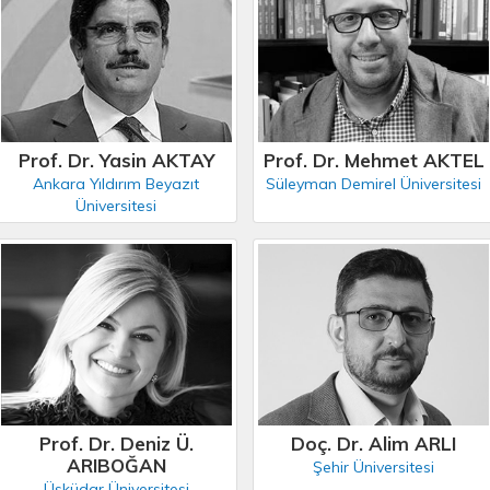
Prof. Dr. Yasin AKTAY
Prof. Dr. Mehmet AKTEL
Ankara Yıldırım Beyazıt
Süleyman Demirel Üniversitesi
Üniversitesi
Prof. Dr. Deniz Ü.
Doç. Dr. Alim ARLI
ARIBOĞAN
Şehir Üniversitesi
Üsküdar Üniversitesi