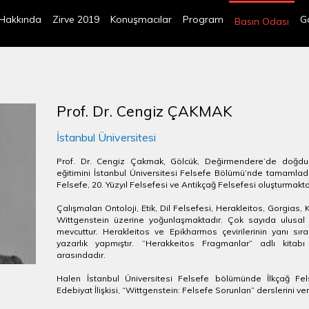
Hakkında
Zirve 2019
Konuşmacılar
Program
Ga
Basın Odası
Prof. Dr. Cengiz ÇAKMAK
İstanbul Üniversitesi
Prof. Dr. Cengiz Çakmak, Gölcük, Değirmendere’de doğdu.
eğitimini İstanbul Üniversitesi Felsefe Bölümü’nde tamamladı
Felsefe, 20. Yüzyıl Felsefesi ve Antikçağ Felsefesi oluşturmakt
Çalışmaları Ontoloji, Etik, Dil Felsefesi, Herakleitos, Gorgia
Wittgenstein üzerine yoğunlaşmaktadır. Çok sayıda ulusal 
mevcuttur. Herakleitos ve Epikharmos çevirilerinin yanı sır
yazarlık yapmıştır. “Herakkeitos Fragmanlar” adlı kitab
arasındadır.
Halen İstanbul Üniversitesi Felsefe bölümünde İlkçağ Felsef
Edebiyat İlişkisi, “Wittgenstein: Felsefe Sorunları” derslerini ve