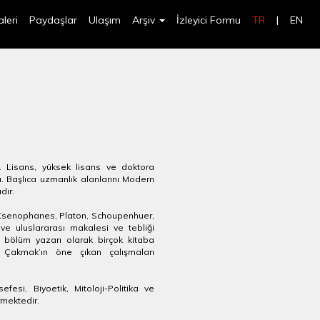
leri
Paydaşlar
Ulaşım
Arşiv
İzleyici Formu
TR
|
EN
 Lisans, yüksek lisans ve doktora
. Başlıca uzmanlık alanlarını Modern
adır.
s, Ksenophanes, Platon, Schoupenhuer,
ve uluslararası makalesi ve tebliği
a bölüm yazarı olarak birçok kitaba
ı Çakmak’ın öne çıkan çalışmaları
esi, Biyoetik, Mitoloji-Politika ve
rmektedir.