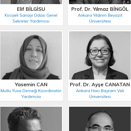
Elif BİLGİSU
Prof. Dr. Yılmaz BİNGÖL
Kocaeli Sanayi Odası Genel
Ankara Yıldırım Beyazıt
Sekreter Yardımcısı
Üniversitesi
Yasemin CAN
Prof. Dr. Ayşe CANATAN
Mutlu Yuva Derneği Koordinatör
Ankara Hacı Bayram Veli
Yardımcısı
Üniversitesi