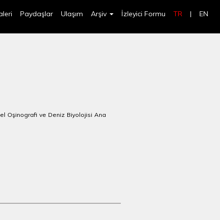
leri
Paydaşlar
Ulaşım
Arşiv
İzleyici Formu
TR
|
EN
sel Oşinografi ve Deniz Biyolojisi Ana