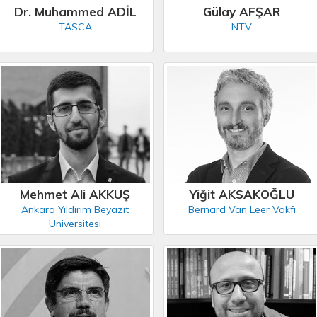
Dr. Muhammed ADİL
Gülay AFŞAR
TASCA
NTV
Mehmet Ali AKKUŞ
Yiğit AKSAKOĞLU
Ankara Yıldırım Beyazıt
Bernard Van Leer Vakfı
Üniversitesi