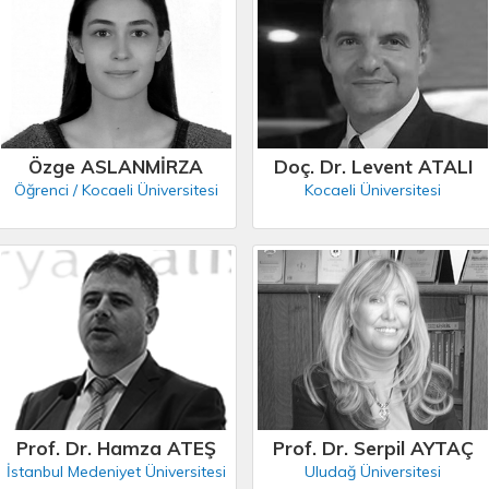
Özge ASLANMİRZA
Doç. Dr. Levent ATALI
Öğrenci / Kocaeli Üniversitesi
Kocaeli Üniversitesi
Prof. Dr. Hamza ATEŞ
Prof. Dr. Serpil AYTAÇ
İstanbul Medeniyet Üniversitesi
Uludağ Üniversitesi