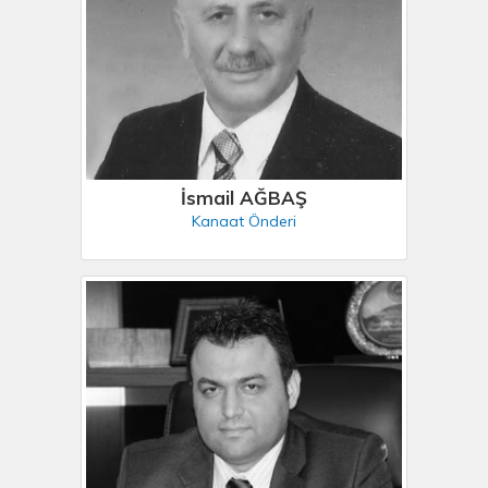
İsmail AĞBAŞ
Kanaat Önderi