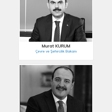
Murat KURUM
Çevre ve Şehircilik Bakanı