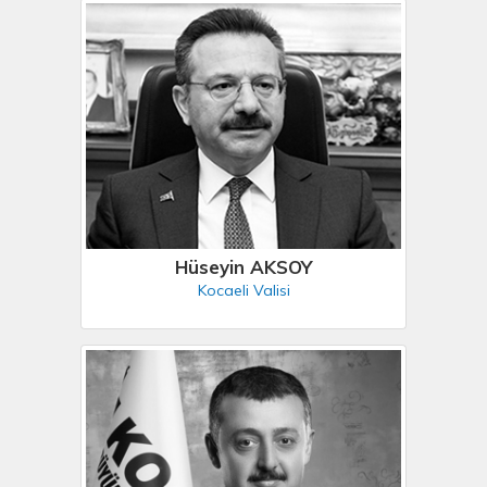
Hüseyin AKSOY
Kocaeli Valisi