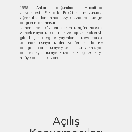
1958, Ankara doğumludur. Hacattepe
Üniversitesi Eczacılık Fakültesi mezunudur.
Öğrencilik döneminde, Aylık Ana ve Gergef
dergilerini çıkarmıştır.
Deneme ve hikâyeleri İzlenim, Dergâh, Haksöz,
Gerçek Hayat, Kırklar, Tarih ve Toplum, Kökler vb.
gibi birçok dergide yayımlandı. New York’ta
toplanan Dünya Kadın Konferans’ında BM
delegesi olarak Türkiye’yi temsil etti. Derin Siyah
adlı eseriyle Türkiye Yazarlar Birliği 2002 yılı
hikâye ödülünü kazandı.
Açılış