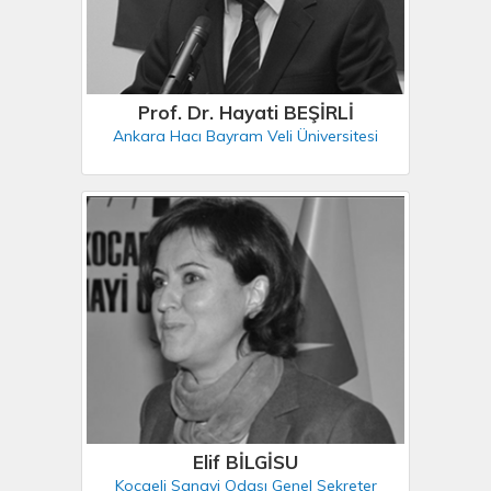
Prof. Dr. Hayati BEŞİRLİ
Ankara Hacı Bayram Veli Üniversitesi
Elif BİLGİSU
Kocaeli Sanayi Odası Genel Sekreter