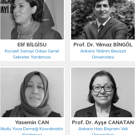
Elif BİLGİSU
Prof. Dr. Yılmaz BİNGÖL
Kocaeli Sanayi Odası Genel
Ankara Yıldırım Beyazıt
Sekreter Yardımcısı
Üniversitesi
Yasemin CAN
Prof. Dr. Ayşe CANATAN
Mutlu Yuva Derneği Koordinatör
Ankara Hacı Bayram Veli
Yardımcısı
Üniversitesi