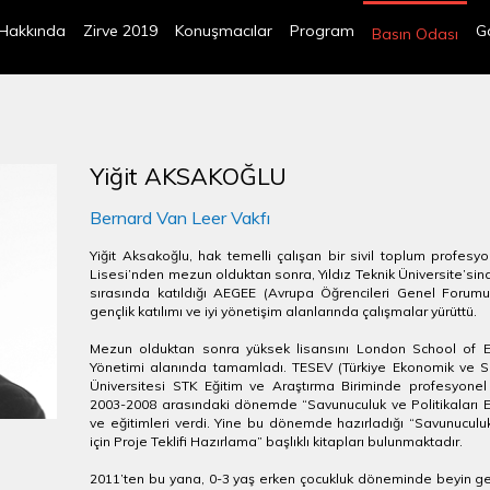
Hakkında
Zirve 2019
Konuşmacılar
Program
Ga
Basın Odası
Yiğit AKSAKOĞLU
Bernard Van Leer Vakfı
Yiğit Aksakoğlu, hak temelli çalışan bir sivil toplum profesyo
Lisesi’nden mezun olduktan sonra, Yıldız Teknik Üniversite’sind
sırasında katıldığı AEGEE (Avrupa Öğrencileri Genel Forum
gençlik katılımı ve iyi yönetişim alanlarında çalışmalar yürüttü.
Mezun olduktan sonra yüksek lisansını London School of Ec
Yönetimi alanında tamamladı. TESEV (Türkiye Ekonomik ve Sos
Üniversitesi STK Eğitim ve Araştırma Biriminde profesyonel ol
2003-2008 arasındaki dönemde “Savunuculuk ve Politikaları Et
ve eğitimleri verdi. Yine bu dönemde hazırladığı “Savunuculuk 
için Proje Teklifi Hazırlama” başlıklı kitapları bulunmaktadır.
2011’ten bu yana, 0-3 yaş erken çocukluk döneminde beyin gel