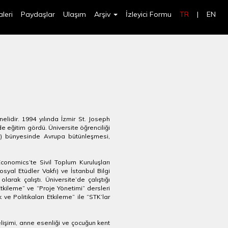
leri
Paydaşlar
Ulaşım
Arşiv
İzleyici Formu
TR
|
EN
nelidir. 1994 yılında İzmir St. Joseph
e eğitim gördü. Üniversite öğrenciliği
u) bünyesinde Avrupa bütünleşmesi,
onomics’te Sivil Toplum Kuruluşları
yal Etüdler Vakfı) ve İstanbul Bilgi
arak çalıştı. Üniversite’de çalıştığı
kileme” ve “Proje Yönetimi” dersleri
ve Politikaları Etkileme” ile “STK’lar
işimi, anne esenliği ve çocuğun kent