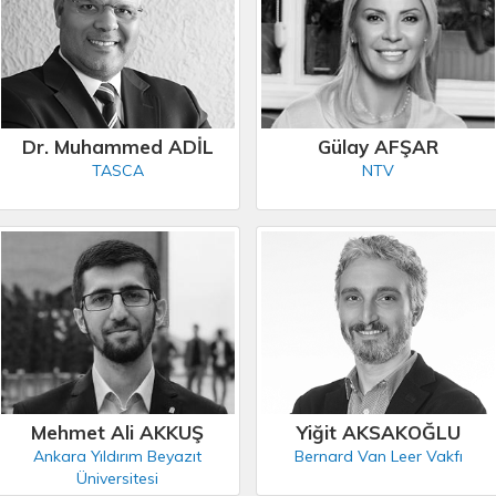
Dr. Muhammed ADİL
Gülay AFŞAR
TASCA
NTV
Mehmet Ali AKKUŞ
Yiğit AKSAKOĞLU
Ankara Yıldırım Beyazıt
Bernard Van Leer Vakfı
Üniversitesi