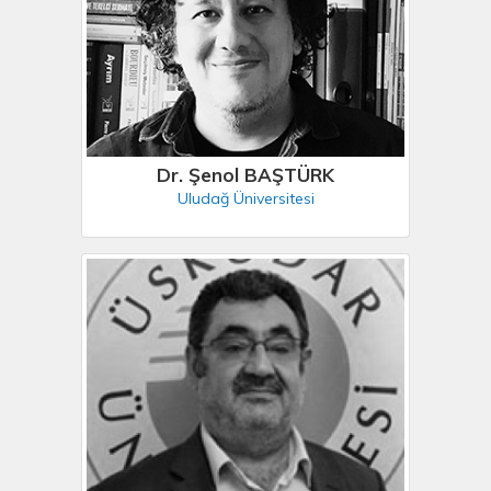
Dr. Şenol BAŞTÜRK
Uludağ Üniversitesi