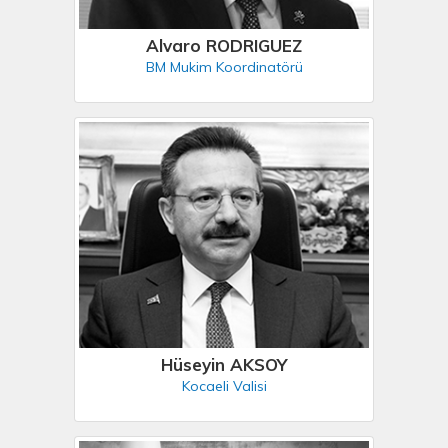
Alvaro RODRIGUEZ
BM Mukim Koordinatörü
Hüseyin AKSOY
Kocaeli Valisi