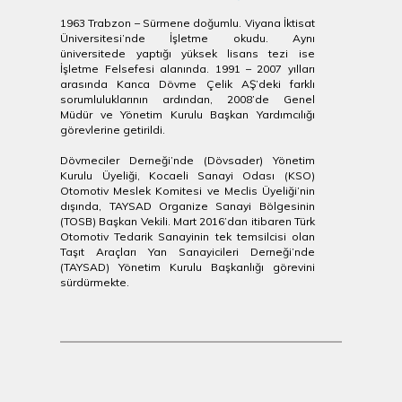
1963 Trabzon – Sürmene doğumlu. Viyana İktisat
Üniversitesi’nde İşletme okudu. Aynı
üniversitede yaptığı yüksek lisans tezi ise
İşletme Felsefesi alanında. 1991 – 2007 yılları
arasında Kanca Dövme Çelik AŞ’deki farklı
sorumluluklarının ardından, 2008’de Genel
Müdür ve Yönetim Kurulu Başkan Yardımcılığı
görevlerine getirildi.
Dövmeciler Derneği’nde (Dövsader) Yönetim
Kurulu Üyeliği, Kocaeli Sanayi Odası (KSO)
Otomotiv Meslek Komitesi ve Meclis Üyeliği’nin
dışında, TAYSAD Organize Sanayi Bölgesinin
(TOSB) Başkan Vekili. Mart 2016’dan itibaren Türk
Otomotiv Tedarik Sanayinin tek temsilcisi olan
Taşıt Araçları Yan Sanayicileri Derneği’nde
(TAYSAD) Yönetim Kurulu Başkanlığı görevini
sürdürmekte.