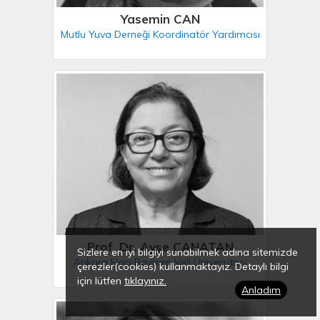
Yasemin CAN
Mutlu Yuva Derneği Koordinatör Yardımcısı
Prof. Dr. Ayşe CANATAN
Sizlere en iyi bilgiyi sunabilmek adına sitemizde
Ankara Hacı Bayram Veli Üniversitesi
çerezler(cookies) kullanmaktayız. Detaylı bilgi
için lütfen
tıklayınız.
Anladım