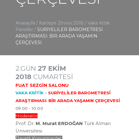
Anasayfa
/
Kartepe Zirvesi 2018
/
Vaka Kritik
Paneller
/
SURİYELİLER BAROMETRESİ
ARAŞTIRMASI: BİR ARADA YAŞAMIN
ÇERÇEVESİ
2.GÜN
27 EKİM
2018
CUMARTESİ
FUAT SEZGİN SALONU
VAKA KRİTİK -
SURİYELİLER BAROMETRESİ
ARAŞTIRMASI: BİR ARADA YAŞAMIN ÇERÇEVESİ
09:00 - 10:00
Moderatör
Prof. Dr.
M. Murat ERDOĞAN
Türk Alman
Üniversitesi
Davetli Konuşmacılar