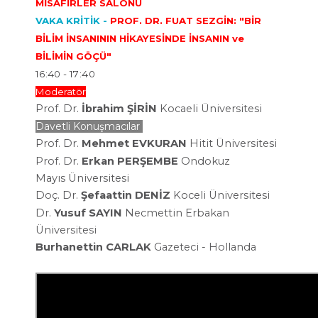
MİSAFİRLER SALONU
VAKA KRİTİK -
PROF. DR. FUAT SEZGİN: "BİR
BİLİM İNSANININ HİKAYESİNDE İNSANIN ve
BİLİMİN GÖÇÜ"
16:40 - 17:40
Moderatör
Prof. Dr.
İbrahim ŞİRİN
Kocaeli
Üniversitesi
Davetli Konuşmacılar
Prof. Dr.
Mehmet EVKURAN
Hitit Üniversitesi
Prof. Dr.
Erkan
PERŞEMBE
Ondokuz
Mayıs
Üniversitesi
Doç. Dr.
Şefaattin DENİZ
Koceli Üniversitesi
Dr.
Yusuf SAYIN
Necmettin Erbakan
Üniversitesi
Burhanettin CARLAK
Gazeteci - Hollanda