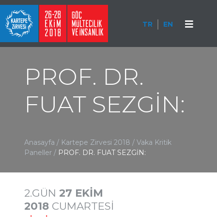
TR
EN
PROF. DR.
FUAT SEZGİN:
Anasayfa
/
Kartepe Zirvesi 2018
/
Vaka Kritik
Paneller
/
PROF. DR. FUAT SEZGİN:
2.GÜN
27 EKİM
2018
CUMARTESİ