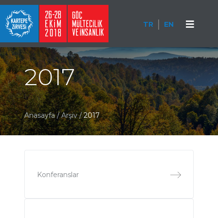
TR
EN
2017
Anasayfa
/
Arşiv
/
2017
Konferanslar