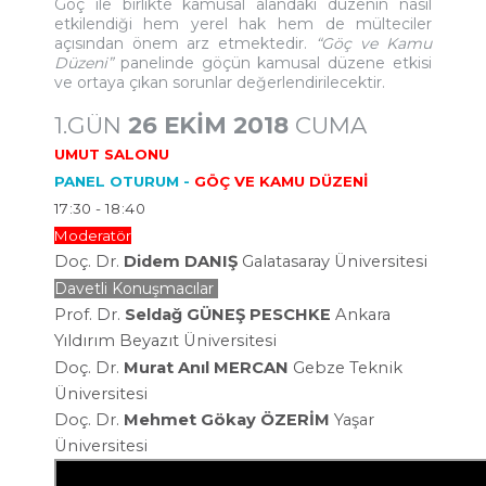
Göç ile birlikte kamusal alandaki düzenin nasıl
etkilendiği hem yerel hak hem de mülteciler
açısından önem arz etmektedir.
“Göç ve Kamu
Düzeni”
panelinde göçün kamusal düzene etkisi
ve ortaya çıkan sorunlar değerlendirilecektir.
1.GÜN
26 EKİM 2018
CUMA
UMUT SALONU
PANEL OTURUM -
GÖÇ VE KAMU DÜZENİ
17:30 - 18:40
Moderatör
Doç. Dr.
Didem DANIŞ
Galatasaray Üniversitesi
Davetli Konuşmacılar
Prof. Dr.
Seldağ GÜNEŞ PESCHKE
Ankara
Yıldırım Beyazıt Üniversitesi
Doç. Dr.
Murat Anıl MERCAN
Gebze Teknik
Üniversitesi
Doç. Dr.
Mehmet Gökay ÖZERİM
Yaşar
Üniversitesi