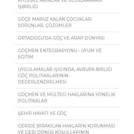
KİTLESEL AKINLAR VE ULUSLARARASI
İŞBİRLİĞİ
GÖÇE MARUZ KALAN ÇOCUKLAR:
SORUNLAR, ÇÖZÜMLER
ORTADOĞU'DA GÖÇ VE ARAP DÜNYASI
GÖÇMEN ENTEGRASYONU - UYUM VE
EĞİTİM
UYGULAMALAR IŞIĞINDA, AVRUPA BİRLİĞİ
GÖÇ POLİTİKALARININ
DEĞERLENDİRİLMESİ
GÖÇMEN VE MÜLTECİ HAKLARINA YÖNELİK
POLİTİKALAR
ŞEHİR HAYATI VE GÖÇ
GERİDE BIRAKILAN HAKLARIN KORUNMASI
VE GERİ DÖNÜŞ KOŞULLARININ