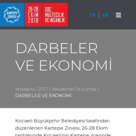
TR
EN
DARBELER
VE EKONOMİ
Anasayfa
/
2017
/
Akademik Oturumlar
/
DARBELER VE EKONOMİ
Kocaeli Büyükşehir Belediyesi tarafından
düzenlenen Kartepe Zirvesi, 26-28 Ekim
tarihlerinde Kocaeli’nin Kartepe ilçesinde