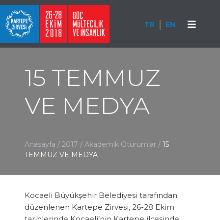
TR
EN
15 TEMMUZ
VE MEDYA
Anasayfa
/
2017
/
Akademik Oturumlar
/
15
TEMMUZ VE MEDYA
Kocaeli Büyükşehir Belediyesi tarafından
düzenlenen Kartepe Zirvesi, 26-28 Ekim
tarihlerinde Kocaeli’nin Kartepe ilçesinde