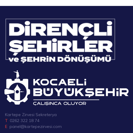
Kartepe Zirvesi Sekreterya
T
0262 322 18 74
E
panel@kartepezirvesi.com