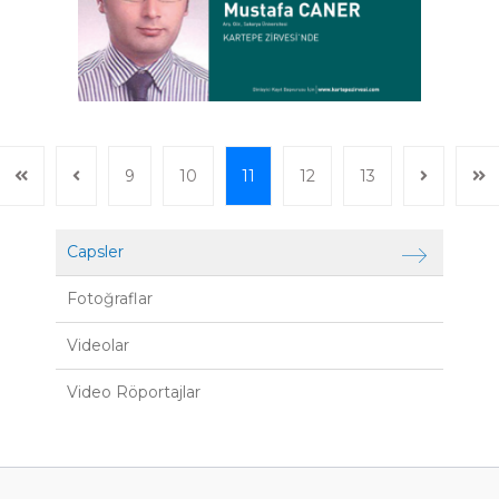
9
10
11
12
13
Capsler
Fotoğraflar
Videolar
Video Röportajlar