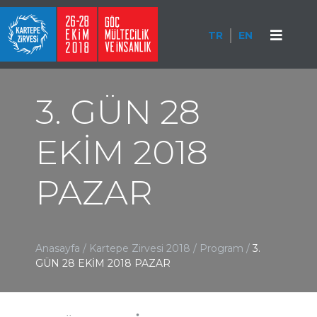
TR
EN
3. GÜN 28
EKİM 2018
PAZAR
Anasayfa
/
Kartepe Zirvesi 2018
/
Program
/
3.
GÜN 28 EKİM 2018 PAZAR