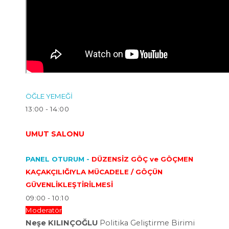
ÖĞLE YEMEĞİ
13:00 - 14:00
UMUT SALONU
PANEL OTURUM -
DÜZENSİZ GÖÇ ve GÖÇMEN
KAÇAKÇILIĞIYLA MÜCADELE / GÖÇÜN
GÜVENLİKLEŞTİRİLMESİ
09:00 - 10:10
Moderatör
Neşe KILINÇOĞLU
Politika Geliştirme
Birimi