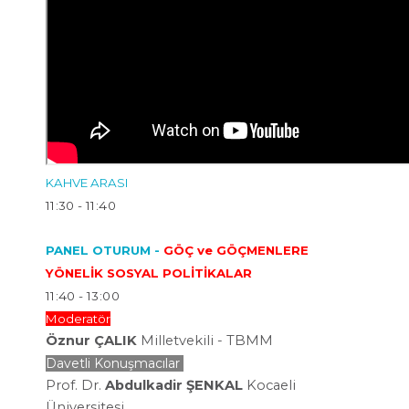
KAHVE ARASI
11:30 - 11:40
PANEL OTURUM -
GÖÇ ve GÖÇMENLERE
YÖNELİK SOSYAL POLİTİKALAR
11:40 - 13:00
Moderatör
Öznur ÇALIK
Milletvekili - TBMM
Davetli Konuşmacılar
Prof. Dr.
Abdulkadir ŞENKAL
Kocaeli
Üniversitesi