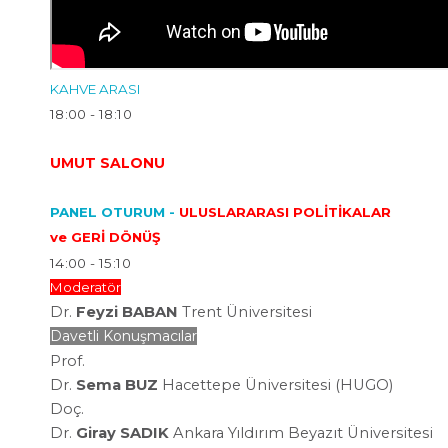
KAHVE ARASI
18:00 - 18:10
UMUT SALONU
PANEL OTURUM -
ULUSLARARASI POLİTİKALAR
ve GERİ DÖNÜŞ
14:00 - 15:10
Moderatör
Dr.
Feyzi BABAN
Trent Üniversitesi
Davetli Konuşmacılar
Prof.
Dr.
Sema
BUZ
Hacettepe
Üniversitesi
(HUGO)
Doç.
Dr.
Giray
SADIK
Ankara
Yıldırım
Beyazıt
Üniversitesi