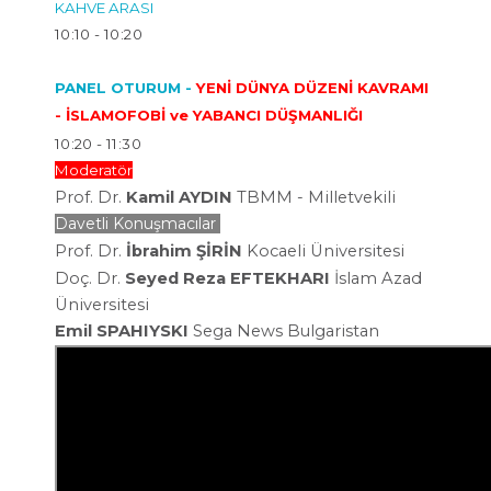
KAHVE ARASI
10:10 - 10:20
PANEL OTURUM -
YENİ DÜNYA DÜZENİ KAVRAMI
- İSLAMOFOBİ ve YABANCI DÜŞMANLIĞI
10:20 - 11:30
Moderatör
Prof. Dr.
Kamil AYDIN
TBMM - Milletvekili
Davetli Konuşmacılar
Prof. Dr.
İbrahim ŞİRİN
Kocaeli Üniversitesi
Doç. Dr.
Seyed Reza EFTEKHARI
İslam Azad
Üniversitesi
Emil SPAHIYSKI
Sega News Bulgaristan