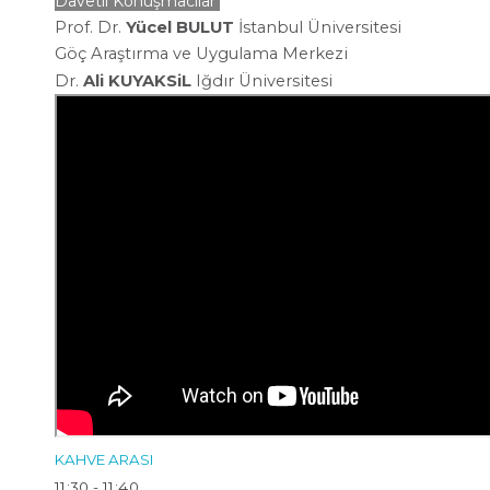
Davetli Konuşmacılar
Prof. Dr.
Yücel BULUT
İstanbul Üniversitesi
Göç
Araştırma ve Uygulama Merkezi
Dr.
Ali KUYAKSiL
Iğdır
Üniversitesi
KAHVE ARASI
11:30 - 11:40