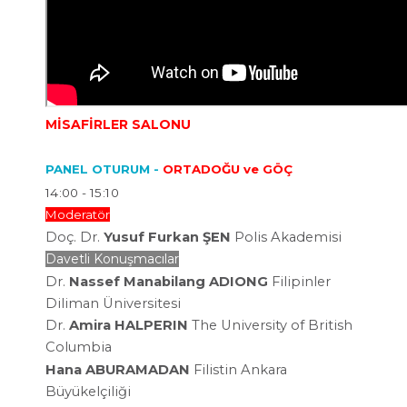
MİSAFİRLER SALONU
PANEL OTURUM -
ORTADOĞU ve GÖÇ
14:00 - 15:10
Moderatör
Doç. Dr.
Yusuf Furkan ŞEN
Polis Akademisi
Davetli Konuşmacılar
Dr.
Nassef Manabilang
ADIONG
Filipinler
Diliman Üniversitesi
Dr.
Amira HALPERIN
The University of British
Columbia
Hana ABURAMADAN
Filistin Ankara
Büyükelçiliği