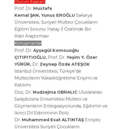
Oturum Başkanı
Prof. Dr.
Mustafa
Kemal
ŞAN,
Yunus
EROĞLU
Sakarya
Üniversitesi,
Suriyeli Mülteci Çocukların
Eğitim
Sorunu: Hatay İl Özelinde Bir
Alan
Araştırması
Konuşmacılar
Prof. Dr.
Ayşegül Komsuoğlu
ÇITIPITIOĞLU,
Prof. Dr.
Yeşim Y. Özer
YÜRÜR,
Dr.
Zeynep Özde ATEŞOK
İstanbul Üniversitesi,
Türkiye’de
Mültecilerin
Yükseköğretime Erişimi ve
Katılımı
Doç. Dr.
Nudzejma OBRALIC
Uluslararası
Saraybosna Üniversitesi
Mülteci ve
Göçmenlerin
Entegrasyonunda, Eğitimin ve
İkinci Dil
Ediniminin Rolü
Dr.
Muhammed Esat ALTINTAŞ
Erciyes
Üniversitesi
Suriyeli Çocukların