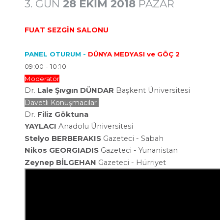
3. GÜN
28 EKİM 2018
PAZAR
FUAT SEZGİN SALONU
PANEL OTURUM -
DÜNYA MEDYASI ve GÖÇ 2
09:00 - 10:10
Moderatör
Dr.
Lale Şıvgın DÜNDAR
Başkent Üniversitesi
Davetli Konuşmacılar
Dr.
Filiz Göktuna
YAYLACI
Anadolu
Üniversitesi
Stelyo BERBERAKIS
Gazeteci - Sabah
Nikos GEORGIADIS
Gazeteci - Yunanistan
Zeynep BİLGEHAN
Gazeteci - Hürriyet