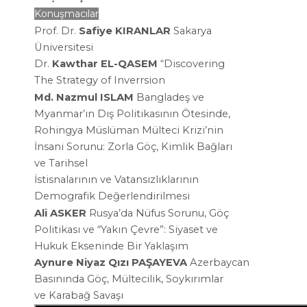
Konuşmacılar
Prof. Dr.
Safiye KIRANLAR
Sakarya
Üniversitesi
Dr.
Kawthar EL-QASEM
“Discovering
The
Strategy of Inverrsion
Md. Nazmul ISLAM
Bangladeş ve
Myanmar’ın
Dış Politikasının Ötesinde,
Rohingya
Müslüman Mülteci Krizi’nin
İnsani
Sorunu: Zorla Göç, Kimlik Bağları
ve
Tarihsel
İstisnalarının ve
Vatansızlıklarının
Demografik
Değerlendirilmesi
Ali ASKER
Rusya’da Nüfus Sorunu,
Göç
Politikası ve “Yakın
Çevre”: Siyaset ve
Hukuk
Ekseninde Bir Yaklaşım
Aynure Niyaz Qızı PAŞAYEVA
Azerbaycan
Basınında Göç,
Mültecilik,
Soykırımlar
ve
Karabağ Savaşı