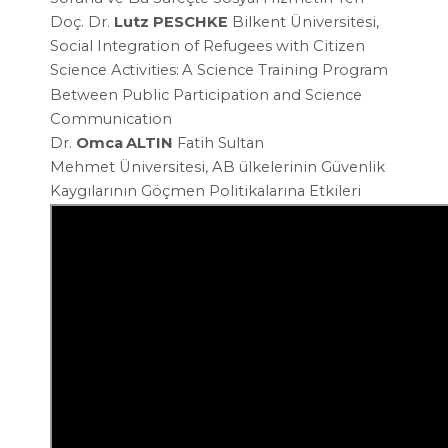
Doç. Dr.
Lutz PESCHKE
Bilkent Üniversitesi,
Social Integration
of Refugees with Citizen
Science
Activities:
A Science Training Program
Between Public Participation and
Science
Communication
Dr.
Omca
ALTIN
Fatih Sultan
Mehmet
Üniversitesi, AB ülkelerinin
Güvenlik
Kaygılarının Göçmen
Politikalarına Etkileri