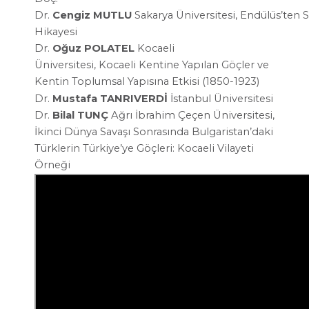
Dr.
Cengiz
MUTLU
Sakarya
Üniversitesi,
Endülüs’ten
S
Hikayesi
Dr.
Oğuz POLATEL
Kocaeli
Üniversitesi,
Kocaeli Kentine Yapılan Göçler ve
Kentin Toplumsal
Yapısına Etkisi (1850-1923)
Dr.
Mustafa TANRIVERDİ
İstanbul Üniversitesi
Dr.
Bilal TUNÇ
Ağrı İbrahim Çeçen Üniversitesi,
İkinci Dünya Savaşı
Sonrasında Bulgaristan’daki
Türklerin Türkiye’ye
Göçleri:
Kocaeli Vilayeti
Örneği