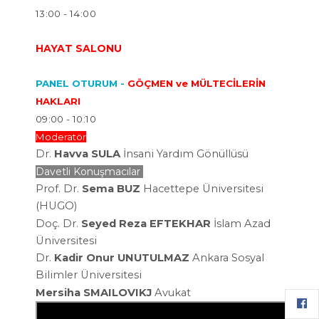
13:00 - 14:00
HAYAT SALONU
PANEL OTURUM -
GÖÇMEN ve MÜLTECİLERİN
HAKLARI
09:00 - 10:10
Moderatör
Dr.
Havva SULA
İnsani Yardım Gönüllüsü
Davetli Konuşmacılar
Prof. Dr.
Sema BUZ
Hacettepe Üniversitesi
(HUGO)
Doç. Dr.
Seyed Reza EFTEKHAR
İslam Azad
Üniversitesi
Dr.
Kadir Onur UNUTULMAZ
Ankara Sosyal
Bilimler
Üniversitesi
Mersiha SMAILOVIKJ
Avukat