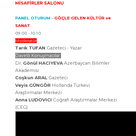
MİSAFİRLER SALONU
PANEL OTURUM -
GÖÇLE GELEN KÜLTÜR ve
SANAT
09:00 - 10:10
Moderatör
Tarık TUFAN
Gazeteci - Yazar
Davetli Konuşmacılar
Dr.
Gönül HACIYEVA
Azerbaycan Bilimler
Akademisi
Coşkun ARAL
Gazeteci
Veyis GÜNGÖR
Hollanda Türkevi
Araştırmalar
Merkezi
Anna LUDOVICI
Coğrafi Araştırmalar Merkezi
(CEG)