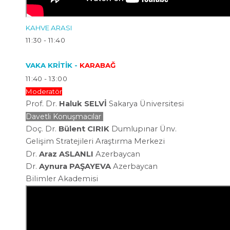
KAHVE ARASI
11:30 - 11:40
VAKA KRİTİK -
KARABAĞ
11:40 - 13:00
Moderatör
Prof. Dr.
Haluk SELVİ
Sakarya Üniversitesi
Davetli Konuşmacılar
Doç. Dr.
Bülent CIRIK
Dumlupınar Ünv.
Gelişim
Stratejileri Araştırma
Merkezi
Dr.
Araz ASLANLI
Azerbaycan
Dr.
Aynura PAŞAYEVA
Azerbaycan
Bilimler
Akademisi