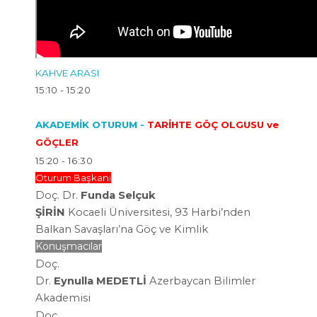
KAHVE ARASI
15:10 - 15:20
AKADEMİK OTURUM -
TARİHTE GÖÇ OLGUSU ve
GÖÇLER
15:20 - 16:30
Oturum Başkanı
Doç. Dr.
Funda
Selçuk
ŞİRİN
Kocaeli
Üniversitesi, 93
Harbi’nden
Balkan
Savaşları’na Göç
ve Kimlik
Konuşmacılar
Doç.
Dr.
Eynulla
MEDETLİ
Azerbaycan
Bilimler
Akademisi
Doç.