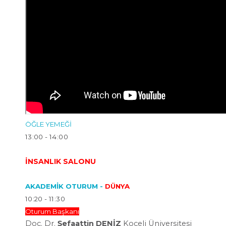
ÖĞLE YEMEĞİ
13:00 - 14:00
İNSANLIK SALONU
AKADEMİK OTURUM -
DÜNYA
10:20 - 11:30
Oturum Başkanı
Doç. Dr.
Şefaattin DENİZ
Koceli Üniversitesi