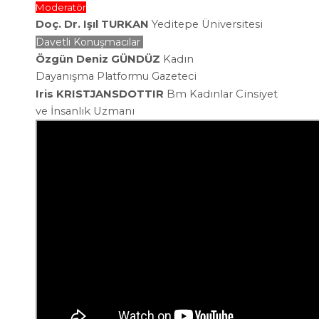
Moderatör
Doç. Dr. Işıl TURKAN
Yeditepe Üniversitesi
Davetli Konuşmacılar
Özgün Deniz GÜNDÜZ
Kadın
Dayanışma
Platformu
Gazeteci
Iris KRISTJANSDOTTIR
Bm Kadınlar Cinsiyet
ve İnsanlık Uzmanı