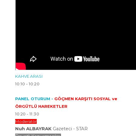
KAHVE ARASI
10:10 - 10:20
PANEL OTURUM -
GÖÇMEN KARŞITI SOSYAL ve
ÖRGÜTLÜ HAREKETLER
10:20 - 11:30
Moderatör
Nuh
ALBAYRAK
Gazeteci -
STAR