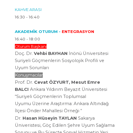
KAHVE ARASI
16:30 - 16:40
AKADEMİK OTURUM -
ENTEGRASYON
16:40 - 18:00
Oturum Başkanı
Doç. Dr.
Vehbi BAYHAN
İnönü Üniversitesi
Suriyeli Göçmenlerin
Sosyolojik Profili ve
Uyum Sorunları
Konuşmacılar
Prof. Dr.
Cevat ÖZYURT, Mesut Emre
BALCI
Ankara Yıldırım Beyazıt
Üniversitesi
“Suriyeli
Göçmenlerin Toplumsal
Uyumu
Üzerine Araştırma:
Ankara Altındağ
İlçesi Önder Mahallesi
Örneği “
Dr.
Hasan Hüseyin TAYLAN
Sakarya
Üniveristesi, Göç Edilen Şehre
Uyum Sağlama
Sorunu ve Bu Süreçte
Sosyal Hizmetin Yeri