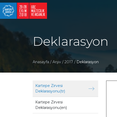
Deklarasyon
Anasayfa
/
Arşiv
/
2017
/
Deklarasyon
Kartepe Zirvesi
Deklarasyonu(tr)
Kartepe Zirvesi
Deklarasyonu(en)