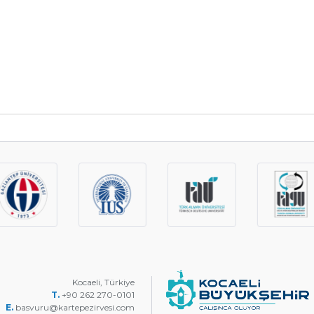
Kocaeli, Türkiye
T.
+90 262 270-0101
E.
basvuru@kartepezirvesi.com