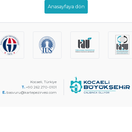
Anasayfaya dön
Kocaeli, Türkiye
T.
+90 262 270-0101
E.
basvuru@kartepezirvesi.com