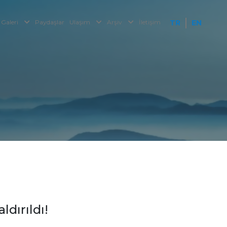
Galeri
Paydaşlar
Ulaşım
Arşiv
İletişim
TR
EN
dırıldı!