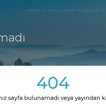
Hakkında
Kartepe Zirvesi 2018
Basın Odası
madı
404
nız sayfa bulunamadı veya yayından kal