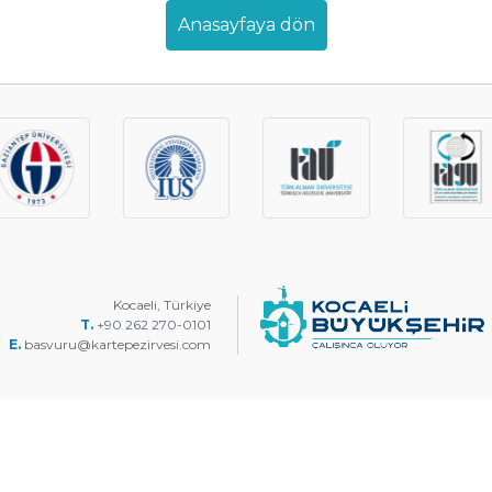
Anasayfaya dön
Kocaeli, Türkiye
T.
+90 262 270-0101
E.
basvuru@kartepezirvesi.com