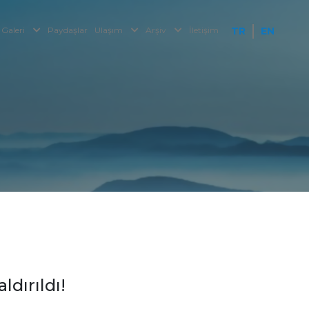
Galeri
Paydaşlar
Ulaşım
Arşiv
İletişim
TR
EN
dırıldı!