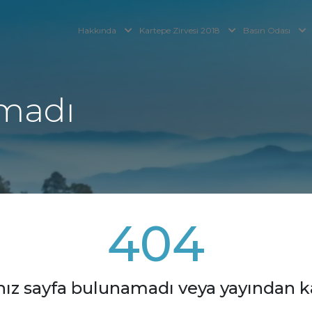
Hakkında
Kartepe Zirvesi 2018
Basın Odası
madı
404
nız sayfa bulunamadı veya yayından kal