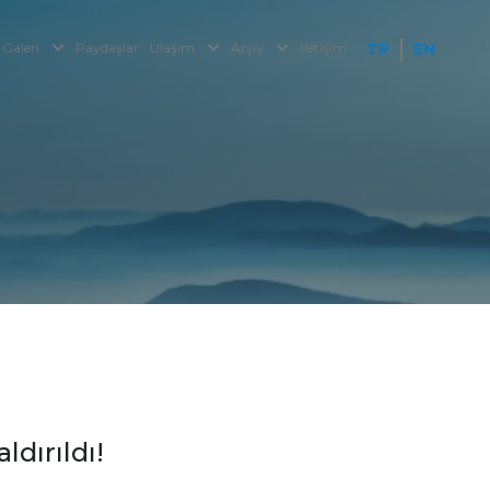
Galeri
Paydaşlar
Ulaşım
Arşiv
İletişim
TR
EN
dırıldı!