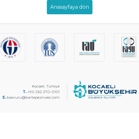
Anasayfaya dön
Kocaeli, Türkiye
T.
+90 262 270-0101
E.
basvuru@kartepezirvesi.com