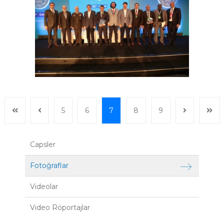
5
6
7
8
9
Capsler
Fotoğraflar
Videolar
Video Röportajlar